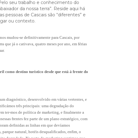
 Pelo seu trabalho e conhecimento do
Cascais Info
ixador da nossa terra”. Reside aqui há
Cascais SmartCity
s pessoas de Cascais são “diferentes” e
COMUNICAÇÃO:
ugar ou contexto.
DataHub
Jornal C
Academia Digital
nos mudou-se definitivamente para Cascais, por
Agenda do executivo
Contacte-nos
ra que já o cativava, quatro meses por ano, em férias
ar.
DNA CASCAIS:
ril como destino turístico desde que está à frente do
Sobre a DNA
Ecossistema
i um diagnóstico, desenvolvido em várias vertentes, e
Empresas DNA
tificámos três principais: uma degradação do
Parceiros DNA
m ter-mos de política de marketing, e finalmente a
r nessas frentes fez parte de um plano estratégico, com
Noticias
oram definidas as linhas em que devíamos
s, parque natural, hotéis desqualificados, enfim, o