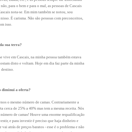
r não, para o bem e para o mal, as pessoas de Cascais
 Cascais nota-se. Em mim também se notou, sou
nisso. É carisma. Não são pessoas com preconceitos,
om isso.
da sua terra?
se vive em Cascais, na minha pessoa também estava
ostam disto e voltam. Hoje em dia faz parte da minha
 destino.
 diminui a oferta?
enos o mesmo número de camas. Contrariamente a
rta cerca de 25% a 40% mas tem a mesma receita. Nós
número de camas! Houve uma enorme requalificação
estir, e para investir é preciso que haja dinheiro e
e vai atrás de preços baratos - esse é o problema e não