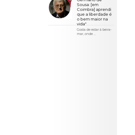
LOJA CA
Sousa: [em
Coimbra] aprendi
Todos os s
que a liberdade é
o bem maior na
Serviços O
vida"
Gosta de estar à beira-
Atendimen
mar, onde ...
Perguntas