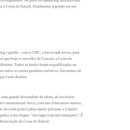
uito degradado. Na parte do marketing sentimos que
VISIT CASCAIS:
 a Costa do Estoril. Finalmente, a gestão era um
Dê-me ideias
Loja Visit Cascais
TimeOut Cascais
ing e gestão - com a CMC, e havia task forces, para
so que hoje o concelho de Cascais, a Costa do
ferente. Todos os hotéis foram requalificados ou
o todos os outros produtos turísticos. Em termos de
ue é este destino.
 uma grande diversidade de oferta, de excelente
al e monumental único, com um clima muito ameno,
to da costa (com Lisboa muito próxima, e é muito
hegamos a um slogan: "um lugar com mil sensações!". É
ferenciação da Costa do Estoril.