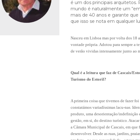
fiscais
Urbanismo
é um dos principais arquitetos.
em-estar
do sucesso educativo
ation
Desporto para todos
Agenda
anagement
mundo é naturalmente um “emba
trimonial
S:
idadania
ara currículos locais
Questions About SEF
Desporto na escola
Património
mais de 40 anos e garante que a
e
S MUNICIPAIS:
FACTOS E NÚMEROS:
que isso se nota em qualquer l
 território
stágios
s
ção
Guia de oferta desportiva
Equipamentos
 of Employment
 do emprego
mbiente
de Orientação Vocacional e
nicipal
ento
Ambiente & Energia
Bairro dos Museus
bilitation
l
ção urbana
Nasceu em Lisboa mas por volta dos 18 a
inâmica
e Natureza
Economia & Inovação
sources
vontade própria. Adotou para sempre a ter
 humanos
nvolvente
Cascais
Governação
de verão vividas intensamente junto ao m
alification
cação urbana
róxima
Mobilidade
o
Qualidade de vida
 JOVEM:
CASCAIS PARTICIPA:
Qual é a leitura que faz de Cascais/Esto
Sociedade & Educação
Turismo do Estoril?
Orçamento Participativo
Voluntariado
A primeira coisa que tivemos de fazer fo
Associativismo
constatámos variadíssimas lacu-nas. Iden
FixCascais
produto, uma desorientação/indefinição e
gestão, em si, do destino turístico. Ataca
a Câmara Municipal de Cascais, em que f
desenvolver. Desde as ruas, jardins, praia