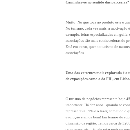
Caminhar-se no sentido das parcerias?
Muito! No que toca ao produto este é um
No turismo, cada vez mais, a motivação é 
exemplo, feiras especializadas em golfe,
associações são mais conhecedoras do pr
Está em curso, quer no turismo de nature
associações…
Uma das vertentes mais explorada é o t
de exposições como o da FIL, em Lisbo
O turismo de negócios representa hoje 45%
importante. Há dez anos - quando se cons
representava 15% e o lazer, com tudo o 
evolução e ainda bem! Em termos de equ
dimensão da região. Temos cerca de 3200
congressos, etc., têm de estar mais ou m