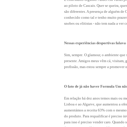
ao piloto de Cascais. Quer se queira, que
são diferentes. A presença de alguém de
conhecido como tal e tenho muito prazer 
snobes ou elitistas - não tem nada a ver c
Nessas experiências desportivas falava 
Sim, sempre. O glamour, o ambiente que 
presente. Amigos meus vêm cá, visitam, g
profissão, mas estou sempre a promover o
O fato de já não haver Formula Um não
Em relação há dez anos temos mais ou m
Lisboa e ao Algarve, que aumentou a ofe
aumentámos a receita 63% com o mesmo 
do produto. Para requalificar é preciso inv
para isso é preciso vender caro. Quando s