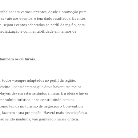
abalhar em várias vertentes, desde a promoção pura
ras - até aos eventos, e tem dado resultados. Eventos
, sejam eventos adaptados ao perfil da região, com
 mediatização e com rentabilidade em termos de
s também os culturais…
, todos - sempre adaptados ao perfil da região.
 destino - consideramos que deve haver uma maior
players devem estar sentados à mesa. E a ideia é haver
 produto turístico, ir-se constituindo com os
, como temos no turismo de negócios o Convention
s, fazerem a sua promoção. Haverá mais associações a
vão sendo maduros, vão ganhando massa crítica.