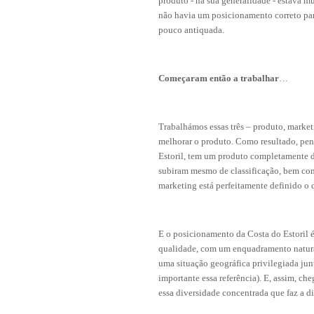
produto - na sua generalidade - estava m
SCAIS:
MOBI CASCAIS:
não havia um posicionamento correto para
pouco antiquada.
erviços
Rede municipal
nline
Transportes
to presencial
Estacionamento
Começaram então a trabalhar
…
 frequentes
Mais serviços
Quem somos
Trabalhámos essas três – produto, market
Loja
melhorar o produto. Como resultado, pen
Estoril, tem um produto completamente di
subiram mesmo de classificação, bem com
marketing está perfeitamente definido o q
E o posicionamento da Costa do Estoril é
qualidade, com um enquadramento natur
uma situação geográfica privilegiada jun
importante essa referência). E, assim, c
essa diversidade concentrada que faz a di