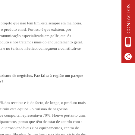
CONTACTOS
 projeto que não tem fim, está sempre em melhoria.
o produto em si. Por isso é que existem, por
 comunicação especializada em golfe, etc. As
oduto e nós tratamos mais do enquadramento geral.
za e no turismo náutico, começarem a constituir-se
urismo de negócios. Faz falta à região um parque
a?
 das receitas e é, de facto, de longe, o produto mais
tituiu esta equipa - o turismo de negócios
que comporta, representava 70%. Houve portanto uma
ipamentos, penso que têm de estar de acordo com a
 quartos vendáveis e os equipamentos, centro de
enos equilibrados. Normalmente existe um rácio de dez