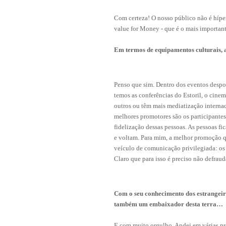
Com certeza! O nosso público não é híper
value for Money - que é o mais important
Em termos de equipamentos culturais, a 
Penso que sim. Dentro dos eventos desport
temos as conferências do Estoril, o cine
outros ou têm mais mediatização interna
melhores promotores são os participant
fidelização dessas pessoas. As pessoas f
e voltam. Para mim, a melhor promoção qu
veículo de comunicação privilegiada: os
Claro que para isso é preciso não defraud
Com o seu conhecimento dos estrangeiro
também um embaixador desta terra…
E com muito orgulho. Andei em várias pro