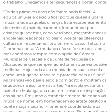
o trabalho. Chegámos a ter seguranças à porta”, conta.
“Os dois primeiros anos não foram nada fáceis”. A
equipa uniu-se e decidiu ficar porque queria ajudar a
mudar a vida daquelas crianças. Este estabelecimento
de ensino é, maioritariamente, frequentado por
crianças guineenses, cabo-verdianas, moçambicanas e
angolanas, residentes no bairro. Aceitar as diferenças
culturais e respeitá-las, foi o primeiro passo. Tal como
Filomena conta, “A mudança não se fez em dois anos,
mas contámos sempre com o apoio da Câmara
Municipal de Cascais e da Junta de freguesia de
Alcabideche que sempre acreditaram que era possível
melhorar. Hoje, toda a co munidade encara a escola
como um lugar de respeito e proteção para os filhos”.
As crianças vão para a escola com gosto e mostram os
seus dons na escrita e nas artes. Na escola existe um
painel de Malangatana que tem servido de inspiração
aos alunos. Em junho o estabelecimento de ensino vai
mudar de nome, em homenagem ao artista plástico e
poeta moçambicano. Filomena é coordenadora da
escola, mas nunca esteve sem turma. “Sinto que é aqui