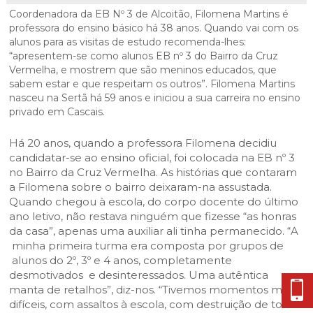
Cascais Envolvente
Economia & Inovação
Jornal C
Coordenadora da EB Nº 3 de Alcoitão, Filomena Martins é
Planeamento Estratégico
VIVER
Cascais Próxima
professora do ensino básico há 38 anos. Quando vai com os
Governação
Agenda do executivo
Reabilitação urbana
alunos para as visitas de estudo recomenda-lhes:
VISITAR
“apresentem-se como alunos EB nº 3 do Bairro da Cruz
Mobilidade
Urbanismo
Vermelha, e mostrem que são meninos educados, que
ESTUDAR
Qualidade de vida
sabem estar e que respeitam os outros”. Filomena Martins
nasceu na Sertã há 59 anos e iniciou a sua carreira no ensino
Sociedade & Educação
privado em Cascais.
TEMPOS LIVRES
Há 20 anos, quando a professora Filomena decidiu
MOBILIDADE
candidatar-se ao ensino oficial, foi colocada na EB nº 3
no Bairro da Cruz Vermelha. As histórias que contaram
INVESTIR EM CASCAIS
a Filomena sobre o bairro deixaram-na assustada.
Quando chegou à escola, do corpo docente do último
SERVIÇOS
ano letivo, não restava ninguém que fizesse “as honras
da casa”, apenas uma auxiliar ali tinha permanecido. “A
minha primeira turma era composta por grupos de
MAPA DO PORTAL
alunos do 2º, 3º e 4 anos, completamente
desmotivados e desinteressados. Uma autêntica
manta de retalhos”, diz-nos. “Tivemos momentos muito
difíceis, com assaltos à escola, com destruição de todo