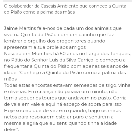
Cascais Envolvente
Economia & Inovação
Jornal C
O colaborador da Cascais Ambiente que conhece a Quinta
Planeamento Estratégico
VIVER
Cascais Próxima
do Pisão como a palma das mãos.
Governação
Agenda do executivo
Reabilitação urbana
VISITAR
Mobilidade
Jaime Martins fala-nos de cada um dos animais que
Urbanismo
vive na Quinta do Pisão com um carinho que faz
ESTUDAR
Qualidade de vida
lembrar o orgulho dos progenitores quando
Sociedade & Educação
apresentam a sua prole aos amigos.
TEMPOS LIVRES
Nasceu em Murches há 50 anos no Largo dos Tanques,
no Pátio do Senhor Luís da Silva Carriço, e começou a
MOBILIDADE
frequentar a Quinta do Pisão com apenas seis anos de
idade. “Conheço a Quinta do Pisão como a palma das
INVESTIR EM CASCAIS
mãos.
Todas estas encostas estavam semeadas de trigo, vinha
SERVIÇOS
e oliveiras. Em criança não parava um minuto, não
temia sequer os touros que andavam no pasto. Corria
de vale em vale e aqui há espaço de sobra para isso.
MAPA DO PORTAL
Hoje sou eu que de vez em quando, trago os meus
netos para respirarem este ar puro e sentirem a
mesma alegria que eu senti quando tinha a idade
deles”.