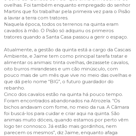
ovelhas. Foi também enquanto empregado do senhor
Martins que foi trabalhar pela primeira vez para o Pisão
a lavrar a terra com tratores.
Naquela época, todos os terrenos na quinta eram
cavados à mão. O Pisão só adquiriu os primeiros
tratores quando a Santa Casa passou a gerir o espaço.
Atualmente, a gestão da quinta está a cargo da Cascais
Ambiente, e Jaime tem como principal tarefa tratar e
alimentar os animais: trinta ovelhas, dezassete cavalos,
oito burros mirandeses e um cão minúsculo, com
pouco mais de um mês que vive no meio das ovelhas e
que dá pelo nome “BIG”, o futuro guardador do
rebanho.
Cinco dos cavalos estão na quinta há pouco tempo.
Foram encontrados abandonados na Atrozela. “Os
bichos andavam com fome, no meio da rua. A Câmara
foi buscá-los para cuidar e criar aqui na quinta. São
animais muito dóceis, quando estamos por perto vêm
logo ter connosco. Já estão mais gordinhos, nem
parecem os mesmos”, diz Jaime, enquanto afaga