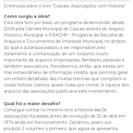
Cascais Envolvente
Economia & Inovação
Jornal C
Entrevista sobre o livro “Cascais: Associações com História”
Planeamento Estratégico
VIVER
Cascais Próxima
Governação
Agenda do executivo
Como surgiu a obra?
Reabilitação urbana
VISITAR
Esta obra tem por base um programa desenvolvido desde
Mobilidade
Urbanismo
2006 pela Câmara Municipal de Cascais através do Arquivo
ESTUDAR
Qualidade de vida
Histórico Municipal: o PRADIM - Programa de Recolha de
Arquivos e Documentos de Interesse Municipal, no âmbito
Sociedade & Educação
do qual a autarquia passou a ser responsável pelo
TEMPOS LIVRES
tratamento e comunicação de um conjunto muito
importante de arquivos empresariais, familiares, pessoais e
MOBILIDADE
também associativos. Percebemos, então, que existia um
mar extraordinário de informação inédita, que permitia gerar
INVESTIR EM CASCAIS
um retrato detalhado das muitas histórias que compõem a
nossa história coletiva, quase todas por contar. A riqueza dos
SERVIÇOS
arquivos das associações justificava este investimento.
Qual foi o maior desafio?
MAPA DO PORTAL
Conseguir contar no mesmo livro a história das 56
associações fundadas antes da revolução de 25 de abril em
1974 ainda em funcionamento. Optámos, assim, por
produzir 2 volumes: o primeiro, que agora se apresenta,