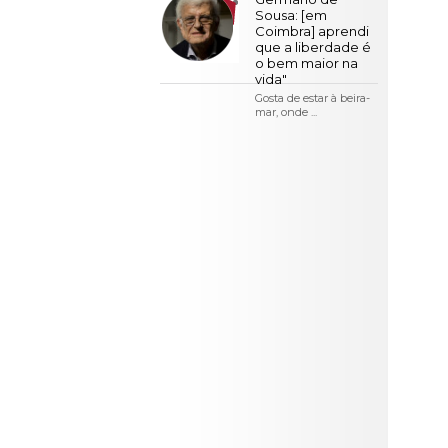
LOJA CA
Sousa: [em
Coimbra] aprendi
Todos os s
que a liberdade é
o bem maior na
Serviços O
vida"
Gosta de estar à beira-
Atendimen
mar, onde ...
Perguntas