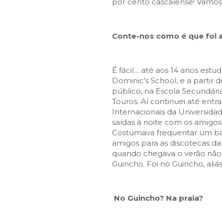
SCAIS:
MOBI CASCAIS:
por cento cascalense! Vamos 
erviços
Rede municipal
Conte-nos como é que foi a
nline
Transportes
to presencial
Estacionamento
 frequentes
Mais serviços
É fácil… até aos 14 anos estud
Dominic’s School, e a partir 
Quem somos
público, na Escola Secundária
Loja
Touros. Aí continuei até entr
Internacionais da Universidad
saídas à noite com os amigos
Costumava frequentar um bar 
amigos para as discotecas da
quando chegava o verão não
Guincho. Foi no Guincho, aliá
No Guincho? Na praia?