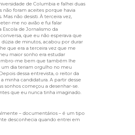
niversidade de Columbia e falhei duas
s não foram aceites porque havia
 Mas não desisti. À terceira vez,
meter-me no avião e fui falar
a Escola de Jornalismo da
 conversa, que eu não esperava que
dúzia de minutos, acabou por durar
lhe que era a terceira vez que me
 meu maior sonho era estudar
. Lembro-me bem que também lhe
ue um dia teriam orgulho no meu
Depois dessa entrevista, o reitor da
 a minha candidatura. A partir desse
us sonhos começou a desenhar-se.
ntes que eu nunca tinha imaginado.
almente – documentários – é um tipo
ente desconhecia quando entrei em