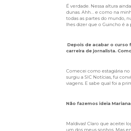
É verdade. Nessa altura ainda
dunas. Ahh… e como na minh
todas as partes do mundo, 
lhes dizer que o Guincho é a
Depois de acabar o curso fo
carreira de jornalista. Com
Comecei como estagiária no J
surgiu a SIC Notícias, fui co
viagens. E sabe qual foi a pr
Não fazemos ideia Mariana
Maldivas! Claro que aceitei l
um dos meus sonhos. Mas enq