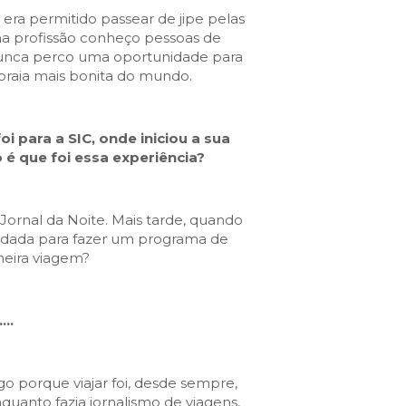
 era permitido passear de jipe pelas
a profissão conheço pessoas de
nunca perco uma oportunidade para
 praia mais bonita do mundo.
i para a SIC, onde iniciou a sua
o é que foi essa experiência?
ornal da Noite. Mais tarde, quando
nvidada para fazer um programa de
imeira viagem?
….
ogo porque viajar foi, desde sempre,
uanto fazia jornalismo de viagens,