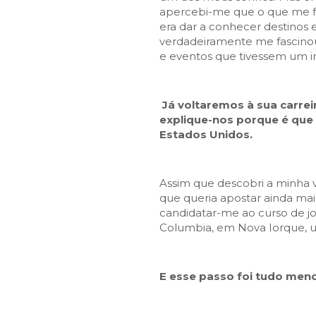
apercebi-me que o que me f
era dar a conhecer destinos e
verdadeiramente me fascinou f
e eventos que tivessem um im
Já voltaremos à sua carreir
explique-nos porque é que 
Estados Unidos.
Assim que descobri a minha v
que queria apostar ainda ma
candidatar-me ao curso de j
Columbia, em Nova Iorque, u
E esse passo foi tudo meno