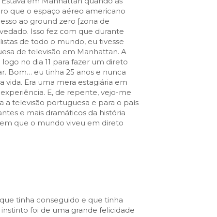
a. Estava em Manhattan quando as
ro que o espaço aéreo americano
cesso ao ground zero [zona de
vedado. Isso fez com que durante
alistas de todo o mundo, eu tivesse
uguesa de televisão em Manhattan. A
logo no dia 11 para fazer um direto
ar. Bom… eu tinha 25 anos e nunca
na vida. Era uma mera estagiária em
 experiência. E, de repente, vejo-me
a a televisão portuguesa e para o país
tes e mais dramáticos da história
em que o mundo viveu em direto
 que tinha conseguido e que tinha
instinto foi de uma grande felicidade