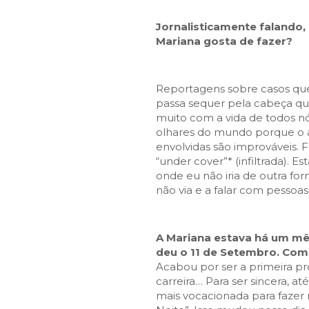
Jornalisticamente falando, 
Mariana gosta de fazer?
Reportagens sobre casos que
passa sequer pela cabeça q
muito com a vida de todos n
olhares do mundo porque o 
envolvidas são improváveis
“under cover”* (infiltrada). Es
onde eu não iria de outra for
não via e a falar com pessoas
A Mariana estava há um mê
deu o 11 de Setembro. Com
Acabou por ser a primeira p
carreira… Para ser sincera, a
mais vocacionada para fazer n