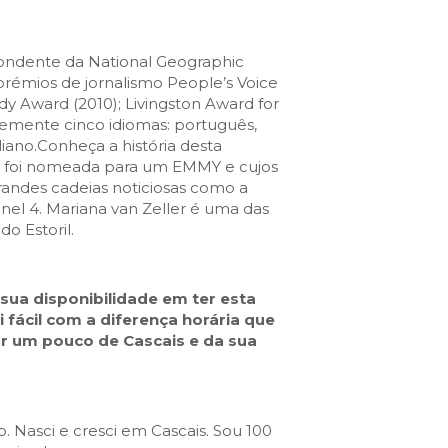
Cascais Info
Cascais SmartCity
pondente da National Geographic
COMUNICAÇÃO:
DataHub
prémios de jornalismo People’s Voice
 Award (2010); Livingston Award for
Jornal C
Academia Digital
ntemente cinco idiomas: português,
Agenda do executivo
Contacte-nos
aliano.Conheça a história desta
á foi nomeada para um EMMY e cujos
andes cadeias noticiosas como a
el 4. Mariana van Zeller é uma das
DNA CASCAIS:
o Estoril.
Sobre a DNA
 sua disponibilidade em ter esta
Ecossistema
 fácil com a diferença horária que
Empresas DNA
ar um pouco de Cascais e da sua
Parceiros DNA
Noticias
. Nasci e cresci em Cascais. Sou 100