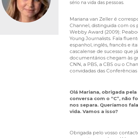
fiscais
Urbanismo
sério na vida das pessoas.
em-estar
do sucesso educativo
ation
Desporto para todos
Agenda
anagement
trimonial
S:
idadania
ara currículos locais
Questions About SEF
Desporto na escola
Património
Mariana van Zeller é corres
e
S MUNICIPAIS:
FACTOS E NÚMEROS:
 território
stágios
s
ção
Guia de oferta desportiva
Equipamentos
 of Employment
Channel, distinguida com os 
 do emprego
Webby Award (2009); Peabody
mbiente
de Orientação Vocacional e
nicipal
ento
Ambiente & Energia
Bairro dos Museus
bilitation
l
ção urbana
Young Journalists. Fala flue
inâmica
e Natureza
Economia & Inovação
sources
espanhol, inglês, francês e it
 humanos
nvolvente
Cascais
Governação
cascalense de sucesso que j
alification
cação urbana
documentários chegam às gr
róxima
Mobilidade
CNN, a PBS, a CBS ou o Chann
o
Qualidade de vida
 JOVEM:
CASCAIS PARTICIPA:
convidadas das Conferências d
Sociedade & Educação
Orçamento Participativo
Olá Mariana, obrigada pela
Voluntariado
conversa com o “C”, não foi
Associativismo
nos separa. Queríamos fal
FixCascais
vida. Vamos a
isso?
Obrigada pelo vosso contacto