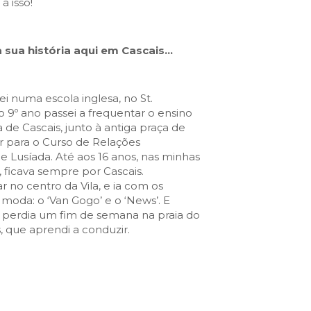
VISIT CASCAIS:
a isso!
Dê-me ideias
 sua história aqui em Cascais…
Loja Visit Cascais
TimeOut Cascais
ei numa escola inglesa, no St.
do 9º ano passei a frequentar o ensino
 de Cascais, junto à antiga praça de
ar para o Curso de Relações
e Lusíada. Até aos 16 anos, nas minhas
, ficava sempre por Cascais.
no centro da Vila, e ia com os
 moda: o ‘Van Gogo’ e o ‘News’. E
 perdia um fim de semana na praia do
s, que aprendi a conduzir.