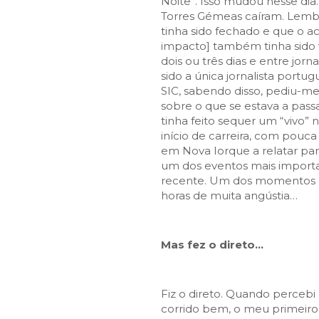
Noite”. Isso mudou nesse di
Torres Gémeas caíram. Lemb
tinha sido fechado e que o a
impacto] também tinha sido 
dois ou três dias e entre jorn
sido a única jornalista port
SIC, sabendo disso, pediu-me 
sobre o que se estava a pass
tinha feito sequer um “vivo” 
início de carreira, com pouca
em Nova Iorque a relatar par
um dos eventos mais importan
recente. Um dos momentos 
horas de muita angústia…
Mas fez o direto…
Fiz o direto. Quando percebi
corrido bem, o meu primeiro 