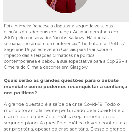
Cascais Envolvente
Economia & Inovação
Jornal C
Planeamento Estratégico
VIVER
Cascais Próxima
Governação
Agenda do executivo
Reabilitação urbana
VISITAR
Mobilidade
Foi a primeira francesa a disputar a segunda volta das
Urbanismo
eleições presidenciais em França. Acabou derrotada em
ESTUDAR
Qualidade de vida
2007 pelo conservador Nicolas Sarkozy. Há poucas
semanas, no âmbito da conferência “The Future of Politics”,
Sociedade & Educação
TEMPOS LIVRES
Ségolène Royal esteve em Cascais para falar sobre o
impacto das alterações climáticas na política
MOBILIDADE
contemporânea e deixou a sua expectativa para a Cop 26 – a
Cimeira do Clima a decorrer em Glasgow.
INVESTIR EM CASCAIS
Quais serão as grandes questões para o debate
mundial e como podemos reconquistar a confiança
SERVIÇOS
nos políticos?
A grande questão é a saída da crise Covid-19. Todo o
MAPA DO PORTAL
mundo foi amplamente perturbado pela Covid-19 e o
risco é que a questão climática seja remetida para
segundo plano. A questão climática deverá continuar a
ser prioritária, apesar da crise sanitária. É esse o grande