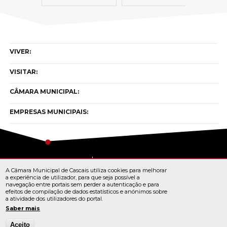
VIVER:
VISITAR:
CÂMARA MUNICIPAL:
EMPRESAS MUNICIPAIS:
Copyright © cascais 2026
A Câmara Municipal de Cascais utiliza cookies para melhorar
Todos os direitos reservados
a experiência de utilizador, para que seja possível a
navegação entre portais sem perder a autenticação e para
efeitos de compilação de dados estatísticos e anónimos sobre
a atividade dos utilizadores do portal.
TERMOS E CONDIÇÕES
Saber mais
Aceito