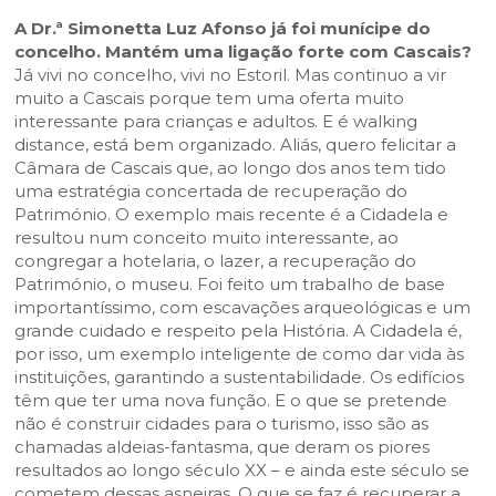
A Dr.ª Simonetta Luz Afonso já foi munícipe do
concelho. Mantém uma ligação forte com Cascais?
Já vivi no concelho, vivi no Estoril. Mas continuo a vir
muito a Cascais porque tem uma oferta muito
interessante para crianças e adultos. E é walking
distance, está bem organizado. Aliás, quero felicitar a
Câmara de Cascais que, ao longo dos anos tem tido
uma estratégia concertada de recuperação do
Património. O exemplo mais recente é a Cidadela e
resultou num conceito muito interessante, ao
congregar a hotelaria, o lazer, a recuperação do
Património, o museu. Foi feito um trabalho de base
importantíssimo, com escavações arqueológicas e um
grande cuidado e respeito pela História. A Cidadela é,
por isso, um exemplo inteligente de como dar vida às
instituições, garantindo a sustentabilidade. Os edifícios
têm que ter uma nova função. E o que se pretende
não é construir cidades para o turismo, isso são as
chamadas aldeias-fantasma, que deram os piores
resultados ao longo século XX – e ainda este século se
cometem dessas asneiras. O que se faz é recuperar a