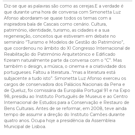
Cascais Envolvente
Economia & Inovação
Jornal C
Diz-se que as palavras são como as cerejas.E a verdade é
Planeamento Estratégico
VIVER
Cascais Próxima
que durante uma hora de conversa com Simonetta Luz
Governação
Agenda do executivo
Reabilitação urbana
Afonso abordaram-se quase todos os temas com a
VISITAR
inspiradora baía de Cascais como cenário. Cultura,
Mobilidade
Urbanismo
património, identidade, turismo, as cidades e a sua
ESTUDAR
Qualidade de vida
regeneração, conceitos que estiveram em debate no
seminário “Turismo e Modelos de Gestão do Património”,
Sociedade & Educação
que coordenou no âmbito do XI Congresso Internacional de
TEMPOS LIVRES
Reabilitação do Património Arquitetónico e Edificado
fizeram naturalmente parte da conversa com o “C”. Mas
MOBILIDADE
também o design, a música, o cinema e a criatividade dos
portugueses. Faltou a literatura…“mas a literatura está
INVESTIR EM CASCAIS
subjacente a tudo isto”. Simonetta Luz Afonso exerceu os
cargos de conservadora dos Palácios Nacionais da Pena e
SERVIÇOS
de Queluz, foi comissária da Europália Portugal 91 e na Expo
98, presidiu ao Instituto Português de Museus e ao Centro
Internacional de Estudos para a Conservação e Restauro de
Bens Culturais. Antes de se reformar, em 2008, teve ainda
MAPA DO PORTAL
tempo de assumir a direção do Instituto Camões durante
quatro anos. Ocupa hoje a presidência da Assembleia
Municipal de Lisboa.