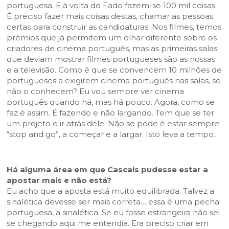
portuguesa. E à volta do Fado fazem-se 100 mil coisas.
É preciso fazer mais coisas destas, chamar as pessoas
certas para construir as candidaturas. Nos filmes, temos
prémios que já permitem um olhar diferente sobre os
criadores de cinema português, mas as primeiras salas
que deviam mostrar filmes portugueses são as nossas…
e a televisão. Como é que se convencem 10 milhões de
portugueses a exigirem cinema português nas salas, se
não o conhecem? Eu vou sempre ver cinema
português quando há, mas há pouco. Agora, como se
faz é assim. É fazendo e não largando. Tem que se ter
um projeto e ir atrás dele. Não se pode é estar sempre
“stop and go”, a começar e a largar. Isto leva a tempo.
Há alguma área em que Cascais pudesse estar a
apostar mais e não está?
Eu acho que a aposta está muito equilibrada. Talvez a
sinalética devesse ser mais correta… essa é uma pecha
portuguesa, a sinalética. Se eu fosse estrangeira não sei
se chegando aqui me entendia. Era preciso criar em