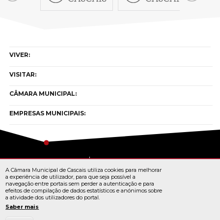
VIVER:
VISITAR:
CÂMARA MUNICIPAL:
EMPRESAS MUNICIPAIS:
Copyright © cascais 2026
A Câmara Municipal de Cascais utiliza cookies para melhorar
Todos os direitos reservados
a experiência de utilizador, para que seja possível a
navegação entre portais sem perder a autenticação e para
efeitos de compilação de dados estatísticos e anónimos sobre
a atividade dos utilizadores do portal.
TERMOS E CONDIÇÕES
Saber mais