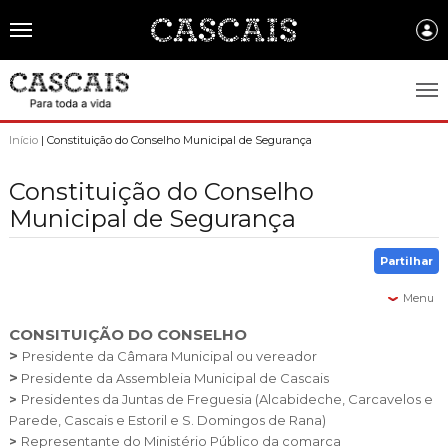
Português
CASCAIS.PT
Início
| Constituição do Conselho Municipal de Segurança
CASCAIS
Constituição do Conselho
Municipal de Segurança
SOBRE CASCAIS:
História
GOVERNO LOCAL:
Partilhar
Gastronomia
Assembleia Municipal
FREGUESIAS:
Menu
Brasão de Cascais
Câmara Municipal
CONSITUIÇÃO DO CONSELHO
Alcabideche
EMPRESAS MUNICIPAIS:
>
Presidente da Câmara Municipal ou vereador
Arquivo Historico
Gestão administrativa e financeira
Carcavelos e Parede
>
Presidente da Assembleia Municipal de Cascais
Cascais Ambiente
FACTOS E NÚMEROS:
Recursos educativos - história e património
>
Presidentes da Juntas de Freguesia (Alcabideche,
Carcavelos e
Projetos Cofinanciados
Cascais e Estoril
Cascais Dinâmica
Parede,
Cascais e Estoril e
S. Domingos de Rana)
Ambiente & Energia
COMUNICAÇÃO:
Transparência Municipal
>
Representante do Ministério Público da comarca
S. Domingos de Rana