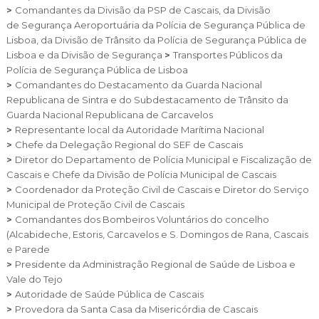
Cascais Envolvente
Economia & Inovação
>
Comandantes da Divisão da PSP de Cascais, da Divisão
Jornal C
Planeamento Estratégico
VIVER
de
Segurança Aeroportuária da Polícia de Segurança Pública de
Cascais Próxima
Governação
Agenda do executivo
Lisboa, da
Divisão de Trânsito da Polícia de Segurança Pública de
Reabilitação urbana
VISITAR
Lisboa e da
Divisão de Segurança
>
Transportes Públicos da
Mobilidade
Urbanismo
Polícia de Segurança Pública de Lisboa
ESTUDAR
Qualidade de vida
>
Comandantes do Destacamento da Guarda Nacional
Republicana de Sintra e
do Subdestacamento de Trânsito da
Sociedade & Educação
TEMPOS LIVRES
Guarda Nacional Republicana de Carcavelos
>
Representante local da Autoridade Marítima Nacional
>
Chefe da Delegação Regional do SEF de Cascais
MOBILIDADE
>
Diretor do Departamento de Polícia Municipal e Fiscalização de
Cascais e
Chefe da Divisão de Polícia Municipal de Cascais
INVESTIR EM CASCAIS
>
Coordenador da Proteção Civil de Cascais e
Diretor do Serviço
Municipal de Proteção Civil de Cascais
SERVIÇOS
>
Comandantes dos Bombeiros Voluntários do concelho
(Alcabideche,
Estoris,
Carcavelos e S. Domingos de Rana,
Cascais
e
Parede
MAPA DO PORTAL
>
Presidente da Administração Regional de Saúde de Lisboa e
Vale do Tejo
>
Autoridade de Saúde Pública de Cascais
>
Provedora da Santa Casa da Misericórdia de Cascais