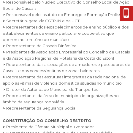
>
Responsável pelo Núcleo Executivo do Conselho Local de Ação
Social de Cascais
>
Responsável pelo Instituto do Emprego e Formação Profissional
>
Secretário-geral da CGTP-IN e da
UGT
>
Representantes dos estabelecimentos de ensino público e
dos
estabelecimentos de ensino particular e cooperativo que
operem no território do município
>
Representante da Cascais Dinâmica
>
Presidentes da Associação Empresarial do Concelho de Cascais
e da
Associação Regional de Hotelaria da Costa do Estoril
>
Representante das associações de armadores e pescadores de
Cascais e dos
concessionários de zonas balneares
>
Representante das estruturas integrantes da rede nacional de
apoio às vítimas de violência doméstica situadas no município
>
Diretor da Autoridade Municipal de Transportes
>
Representante, da área do município, de organizações no
âmbito da segurança rodoviária
>
Representante da Segurança Social
CONSTITUIÇÃO DO CONSELHO RESTRITO
>
Presidente da Câmara Municipal ou vereador
>
Comandantes da Divisão da PSP de Cascais, da Divisão