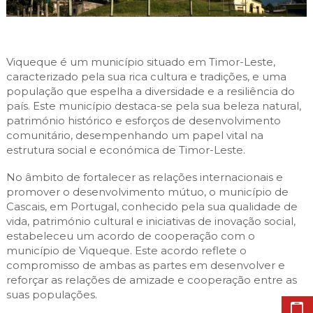
Cascais Envolvente
Economia & Inovação
Jornal C
Planeamento Estratégico
VIVER
Cascais Próxima
Governação
Agenda do executivo
Reabilitação urbana
VISITAR
Mobilidade
Viqueque é um município situado em Timor-Leste,
Urbanismo
caracterizado pela sua rica cultura e tradições, e uma
ESTUDAR
Qualidade de vida
população que espelha a diversidade e a resiliência do
país. Este município destaca-se pela sua beleza natural,
Sociedade & Educação
TEMPOS LIVRES
património histórico e esforços de desenvolvimento
comunitário, desempenhando um papel vital na
MOBILIDADE
estrutura social e económica de Timor-Leste.
INVESTIR EM CASCAIS
No âmbito de fortalecer as relações internacionais e
promover o desenvolvimento mútuo, o município de
Cascais, em Portugal, conhecido pela sua qualidade de
SERVIÇOS
vida, património cultural e iniciativas de inovação social,
estabeleceu um acordo de cooperação com o
município de Viqueque. Este acordo reflete o
MAPA DO PORTAL
compromisso de ambas as partes em desenvolver e
reforçar as relações de amizade e cooperação entre as
suas populações.