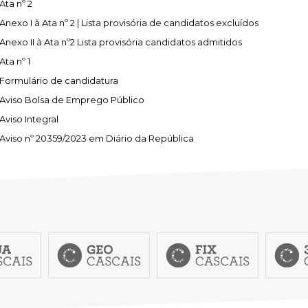
SCAIS:
MOBI CASCAIS:
Ata nº 2
Anexo I à Ata nº 2 | Lista provisória de candidatos excluídos
erviços
Rede municipal
Anexo II à Ata nº2 Lista provisória candidatos admitidos
nline
Transportes
Ata nº 1
to presencial
Estacionamento
Formulário de candidatura
 frequentes
Mais serviços
Aviso Bolsa de Emprego Público
Quem somos
Aviso Integral
Loja
Aviso nº 20359/2023 em Diário da República