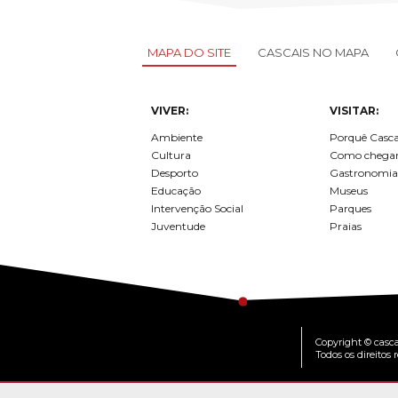
MAPA DO SITE
CASCAIS NO MAPA
VIVER:
VISITAR:
Ambiente
Porquê Casca
Cultura
Como chega
Desporto
Gastronomia
Educação
Museus
Intervenção Social
Parques
Juventude
Praias
Copyright © casca
Todos os direitos 