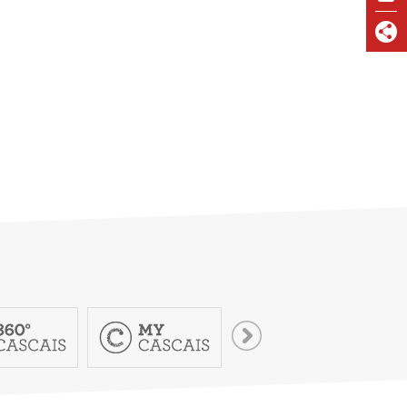
VISIT CASCAIS:
Dê-me ideias
Loja Visit Cascais
TimeOut Cascais