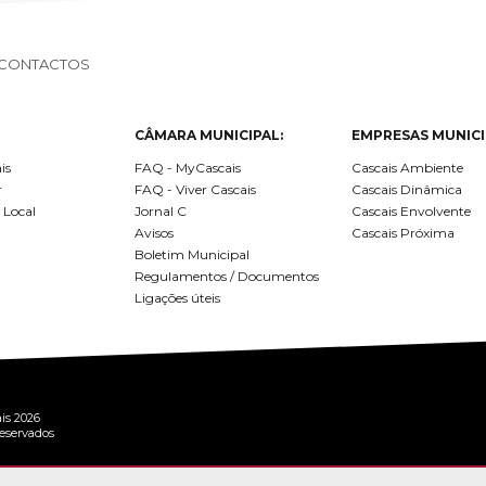
CONTACTOS
CÂMARA MUNICIPAL:
EMPRESAS MUNICI
is
FAQ - MyCascais
Cascais Ambiente
r
FAQ - Viver Cascais
Cascais Dinâmica
 Local
Jornal C
Cascais Envolvente
Avisos
Cascais Próxima
Boletim Municipal
Regulamentos / Documentos
Ligações úteis
is 2026
reservados