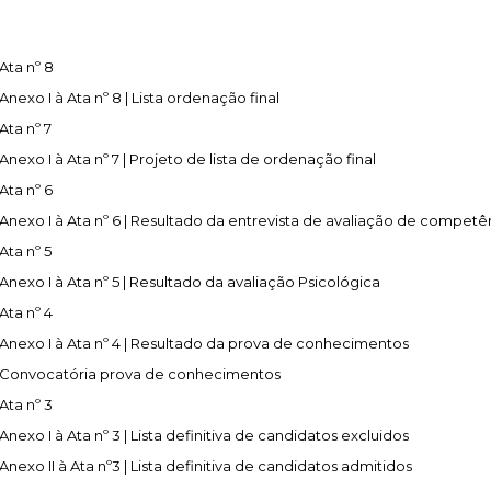
fiscais
Urbanismo
em-estar
do sucesso educativo
ation
Desporto para todos
Agenda
anagement
trimonial
S:
idadania
ara currículos locais
Questions About SEF
Desporto na escola
Património
e
Ata nº 8
S MUNICIPAIS:
FACTOS E NÚMEROS:
 território
stágios
s
ção
Guia de oferta desportiva
Equipamentos
 of Employment
Anexo I à Ata nº 8 | Lista ordenação final
 do emprego
mbiente
de Orientação Vocacional e
nicipal
ento
Ambiente & Energia
Bairro dos Museus
bilitation
Ata nº 7
l
ção urbana
inâmica
e Natureza
Economia & Inovação
sources
Anexo I à Ata nº 7 | Projeto de lista de ordenação final
 humanos
nvolvente
Cascais
Governação
alification
Ata nº 6
cação urbana
róxima
Mobilidade
Anexo I à Ata nº 6 | Resultado da entrevista de avaliação de competê
o
Qualidade de vida
 JOVEM:
CASCAIS PARTICIPA:
Ata nº 5
Sociedade & Educação
Anexo I à Ata nº 5 | Resultado da avaliação Psicológica
Orçamento Participativo
Ata nº 4
Voluntariado
Anexo I à Ata nº 4 | Resultado da prova de conhecimentos
Associativismo
Convocatória prova de conhecimentos
FixCascais
Ata nº 3
Anexo I à Ata nº 3 | Lista definitiva de candidatos excluidos
Anexo II à Ata nº3 | Lista definitiva de candidatos admitidos