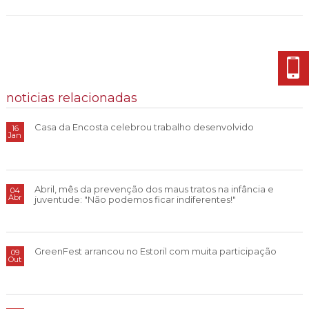
noticias relacionadas
Casa da Encosta celebrou trabalho desenvolvido
16
Jan
Abril, mês da prevenção dos maus tratos na infância e
04
Abr
juventude: "Não podemos ficar indiferentes!"
GreenFest arrancou no Estoril com muita participação
09
Out