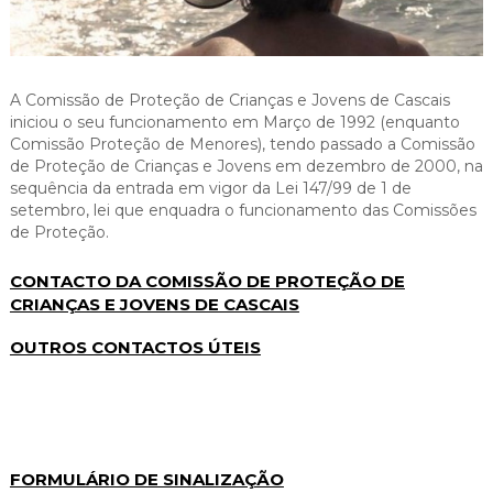
Cascais Envolvente
Economia & Inovação
Jornal C
Planeamento Estratégico
VIVER
Cascais Próxima
Governação
Agenda do executivo
Reabilitação urbana
VISITAR
Mobilidade
A Comissão de Proteção de Crianças e Jovens de Cascais
Urbanismo
iniciou o seu funcionamento em Março de 1992 (enquanto
ESTUDAR
Qualidade de vida
Comissão Proteção de Menores), tendo passado a Comissão
de Proteção de Crianças e Jovens em dezembro de 2000, na
Sociedade & Educação
TEMPOS LIVRES
sequência da entrada em vigor da Lei 147/99 de 1 de
setembro, lei que enquadra o funcionamento das Comissões
MOBILIDADE
de Proteção.
INVESTIR EM CASCAIS
CONTACTO DA COMISSÃO DE PROTEÇÃO DE
CRIANÇAS E JOVENS DE CASCAIS
SERVIÇOS
OUTROS CONTACTOS ÚTEIS
MAPA DO PORTAL
FORMULÁRIO DE SINALIZAÇÃO