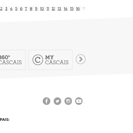
2
3
4
5
6
7
8
9
10
11
12
13
14
15
16
17
PAIS: