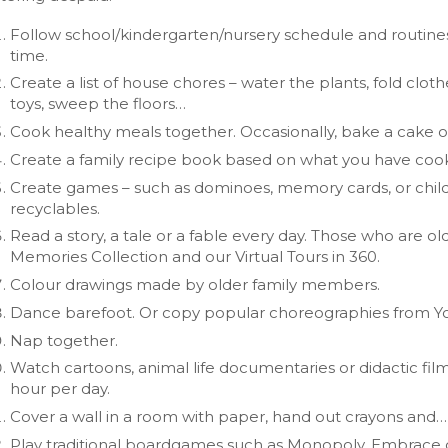
SCAIS:
MOBI CASCAIS:
Follow school/kindergarten/nursery schedule and routine
erviços
Rede municipal
time.
nline
Transportes
Create a list of house chores – water the plants, fold clot
toys, sweep the floors…
to presencial
Estacionamento
Cook healthy meals together. Occasionally, bake a cake or 
 frequentes
Mais serviços
Create a family recipe book based on what you have coo
Quem somos
Create games – such as dominoes, memory cards, or child
Loja
recyclables.
Read a story, a tale or a fable every day. Those who are old
Memories Collection and our Virtual Tours in 360.
Colour drawings made by older family members.
Dance barefoot. Or copy popular choreographies from Y
Nap together.
Watch cartoons, animal life documentaries or didactic fi
hour per day.
Cover a wall in a room with paper, hand out crayons and… l
Play traditional boardgames such as Monopoly. Embrace