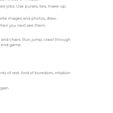
eir jobs. Use purses, ties, make-up,
urite images and photos, draw…
 when you next see them.
 and chairs. Run, jump, crawl through
he end game.
s of rest. And of boredom, irritation
again.