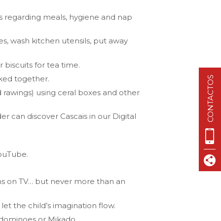
VISIT CASCAIS:
s regarding meals, hygiene and nap
Dê-me ideias
Loja Visit Cascais
hes, wash kitchen utensils, put away
TimeOut Cascais
biscuits for tea time.
ked together.
CONTACTOS
 rawings) using ceral boxes and other
er can discover Cascais in our Digital
ouTube.
lms on TV… but never more than an
et the child’s imagination flow.
 dominoes or Mikado.