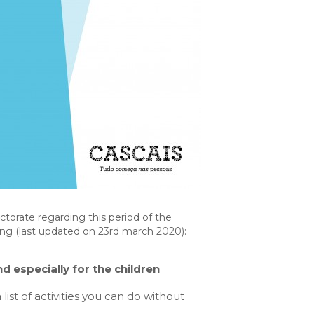
Cascais Info
Cascais SmartCity
COMUNICAÇÃO:
DataHub
Jornal C
Academia Digital
Agenda do executivo
Contacte-nos
DNA CASCAIS:
Sobre a DNA
Ecossistema
orate regarding this period of the
Empresas DNA
ing (last updated on 23rd march 2020):
Parceiros DNA
nd especially for the children
Noticias
 list of activities you can do without