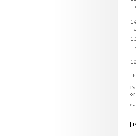
Th
Do
or
So
[T