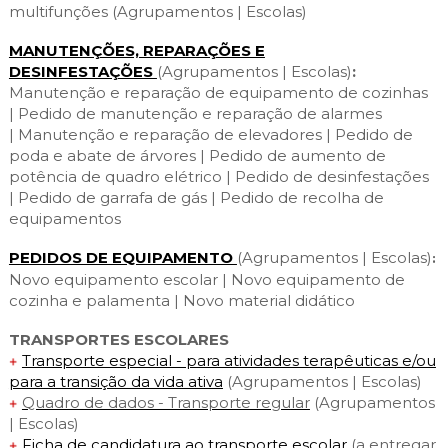
Cascais Envolvente
multifunções
(Agrupamentos | Escolas)
Economia & Inovação
Jornal C
Planeamento Estratégico
VIVER
Cascais Próxima
Governação
MANUTENÇÕES, REPARAÇÕES E
Agenda do executivo
Reabilitação urbana
VISITAR
DESINFESTAÇÕES
(Agrupamentos | Escolas)
:
Mobilidade
Manutenção e reparação de equipamento de cozinhas
Urbanismo
|
Pedido de manutenção e reparação de alarmes
ESTUDAR
Qualidade de vida
|
Manutenção e reparação de elevadores |
Pedido de
Sociedade & Educação
poda e abate de árvores
|
Pedido de aumento de
TEMPOS LIVRES
potência de quadro elétrico |
Pedido de desinfestações
|
Pedido de garrafa de gás | Pedido de recolha de
MOBILIDADE
equipamentos
INVESTIR EM CASCAIS
PEDIDOS DE EQUIPAMENTO
(Agrupamentos | Escolas)
:
Novo equipamento escolar |
Novo equipamento de
SERVIÇOS
coz
inha e palamenta
|
Novo material di
dático
TRANSPORTES ESCOLARES
Transporte especial - para atividades terapêuticas e/ou
MAPA DO PORTAL
para a transição da vida ativa
(Agrupamentos | Escolas)
Quadro de dados - Transporte regu
lar
(Agrupamentos
| Escolas)
Ficha de candidatura ao transporte escolar
(a entregar