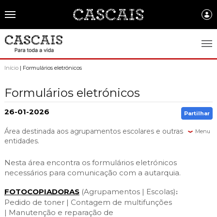
Português
CASCAIS.PT
Início
| Formulários eletrónicos
CASCAIS
Formulários eletrónicos
SOBRE CASCAIS:
26-01-2026
Partilhar
História
GOVERNO LOCAL:
Área destinada aos agrupamentos escolares e outras
Menu
Gastronomia
entidades.
Assembleia Municipal
FREGUESIAS:
Brasão de Cascais
Câmara Municipal
Nesta área encontra os formulários eletrónicos
Alcabideche
EMPRESAS MUNICIPAIS:
necessários para comunicação com a autarquia.
Arquivo Historico
Gestão administrativa e financeira
Carcavelos e Parede
Cascais Ambiente
FACTOS E NÚMEROS:
FOTOCOPIADORAS
(Agrupamentos | Escolas)
Recursos educativos - história e património
:
Projetos Cofinanciados
Cascais e Estoril
Pedido de toner |
Contagem de multifunções
Cascais Dinâmica
Ambiente & Energia
COMUNICAÇÃO:
Transparência Municipal
|
Manutenção e reparação de
S. Domingos de Rana