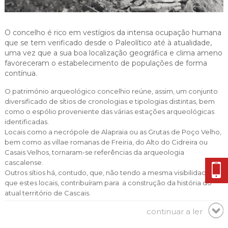
Cascais Envolvente
Economia & Inovação
Jornal C
Planeamento Estratégico
VIVER
Cascais Próxima
Governação
Agenda do executivo
Reabilitação urbana
O concelho é rico em vestígios da intensa ocupação humana
VISITAR
Mobilidade
que se tem verificado desde o Paleolítico até à atualidade,
Urbanismo
uma vez que a sua boa localização geográfica e clima ameno
ESTUDAR
Qualidade de vida
favoreceram o estabelecimento de populações de forma
contínua.
Sociedade & Educação
TEMPOS LIVRES
O património arqueológico concelhio reúne, assim, um conjunto
diversificado de sítios de cronologias e tipologias distintas, bem
MOBILIDADE
como o espólio proveniente das várias estações arqueológicas
identificadas.
INVESTIR EM CASCAIS
Locais como a necrópole de Alapraia ou as Grutas de Poço Velho,
bem como as villae romanas de Freiria, do Alto do Cidreira ou
SERVIÇOS
Casais Velhos, tornaram-se referências da arqueologia
cascalense.
Outros sítios há, contudo, que, não tendo a mesma visibilidade
que estes locais, contribuíram para a construção da história do
MAPA DO PORTAL
atual território de Cascais.
A investigação desenvolvida por Guilherme Cardoso para a Carta
continuar a ler
Arqueológica do Concelho de Cascais, editada pela autarquia em
1991, bem como os trabalhos efetuados nas décadas de 80 e 90