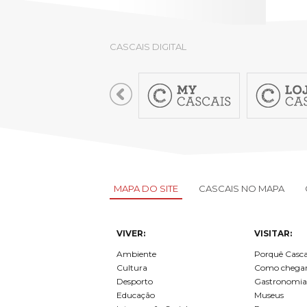
CASCAIS DIGITAL
MAPA DO SITE
CASCAIS NO MAPA
VIVER:
VISITAR:
Ambiente
Porquê Casca
Cultura
Como chega
Desporto
Gastronomia
Educação
Museus