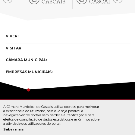
VIVER:
VISITAR:
CÂMARA MUNICIPAL:
EMPRESAS MUNICIPAIS:
Copyright © cascais 2026
A Câmara Municipal de Cascais utiliza cookies para melhorar
Todos os direitos reservados
a experiência de utilizador, para que seja possível a
navegação entre portais sem perder a autenticação e para
efeitos de compilação de dados estatísticos e anónimos sobre
a atividade dos utilizadores do portal.
TERMOS E CONDIÇÕES
Saber mais