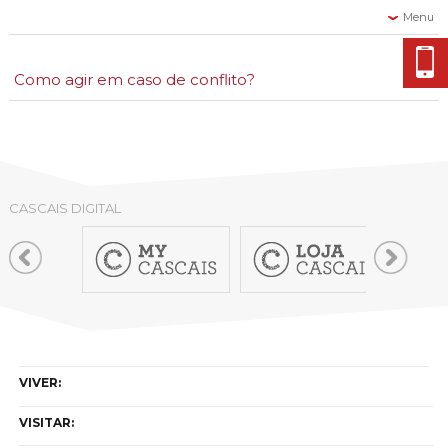
Cascais Envolvente
Economia & Inovação
Menu
Jornal C
Planeamento Estratégico
VIVER
Cascais Próxima
Governação
Agenda do executivo
Reabilitação urbana
VISITAR
Como agir em caso de conflito?
Mobilidade
Urbanismo
ESTUDAR
Qualidade de vida
Em primeiro lugar deve entrar em contacto com o
profissional ou agente económico que lhe vendeu o
Sociedade & Educação
TEMPOS LIVRES
produto ou serviço, de preferência pessoalmente,
pondo-o a par do facto, para que este possa resolver a
MOBILIDADE
CASCAIS DIGITAL
situação.
Caso a situação não seja imediatamente resolvida, deve
INVESTIR EM CASCAIS
enviar a sua reclamação por escrito, através de carta
registada com aviso de recepção, conservando uma
SERVIÇOS
cópia da carta que enviar, expondo o problema de
forma objectiva, dizendo claramente a solução que
pretende (restituição, substituição ou reparação),
dando ao profissional um prazo de resposta razoável
MAPA DO PORTAL
(por exemplo, um prazo de dez dias).
VIVER:
VISITAR: